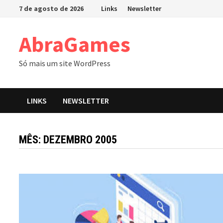
Skip
7 de agosto de 2026
Links
Newsletter
to
content
AbraGames
Só mais um site WordPress
LINKS
NEWSLETTER
MÊS:
DEZEMBRO 2005